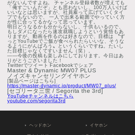
がないんですよね。 チャンネル登録者数が増えても
「俺すごいんだぞ」とも思わないし、100万人いけば
いいなとは思いますが、社員雇って広げていくタイ
プでもないので、 一人で出来る範囲でやっていく方
が性に合ってるかなって思っています。
明日どうなるかも分からないし、子供もいるので、
もしダメになったら速攻就職しようという覚悟もあ
りますが、動画を作るのは好きなので、目標は 〝ず
っとYouTubeでご飯が食べられたらいいな、そうな
るようにがんばろう〟というくらいですね。たいし
た目標じゃなくてすいません（笑）。
——今後の投稿も楽しみにしております。今日はあ
りがとうございました！
Twitterでツイート
Facebookでシェア
Master & Dynamic MW07 PLUS
ノイズキャンセリングイヤホン
[製品ページはこちら]
https://master-dynamic.jp/product/MW07_plus/
[セゴリータ三世 / Segorita the 3rd]
YouTubeチャンネルはこちら
youtube.com/segorita3rd
ヘッドホン
イヤホン