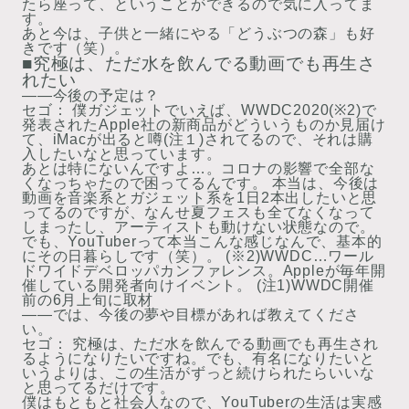
たら座って、ということができるので気に入ってま
す。
あと今は、子供と一緒にやる「どうぶつの森」も好
きです（笑）。
■究極は、ただ水を飲んでる動画でも再生さ
れたい
――今後の予定は？
セゴ：
僕ガジェットでいえば、WWDC2020(※2)で
発表されたApple社の新商品がどういうものか見届け
て、iMacが出ると噂(注１)されてるので、それは購
入したいなと思っています。
あとは特にないんですよ…。コロナの影響で全部な
くなっちゃたので困ってるんです。 本当は、今後は
動画を音楽系とガジェット系を1日2本出したいと思
ってるのですが、なんせ夏フェスも全てなくなって
しまったし、アーティストも動けない状態なので。
でも、YouTuberって本当こんな感じなんで、基本的
にその日暮らしです（笑）。
(※2)WWDC…ワール
ドワイドデベロッパカンファレンス。Appleが毎年開
催している開発者向けイベント。 (注1)WWDC開催
前の6月上旬に取材
――では、今後の夢や目標があれば教えてくださ
い。
セゴ：
究極は、ただ水を飲んでる動画でも再生され
るようになりたいですね。でも、有名になりたいと
いうよりは、この生活がずっと続けられたらいいな
と思ってるだけです。
僕はもともと社会人なので、YouTuberの生活は実感