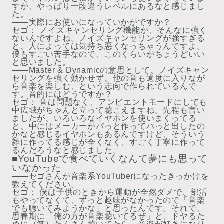
すが、やっぱり一段違うレベルにあるなと感じまし
た。
――実際にお使いになっていかがですか？
セゴ：
ノイズキャンセリング機能が、そんなに強く
ないんですよね。ノイズキャンセリングが強すぎる
と、人によっては気持ち悪くなっちゃうんですよ。
僕もすごい苦手なので、このくらいがちょうどいい
と思いました。
――Master & Dynamicの意思として、ノイズキャン
セリングを強く効かせず、他の音も適度に入りなが
ら音楽を楽しむ、という志向で作られているんで
す。音的にはどうですか？
セゴ：
音は問題なく、アンビエントモードにしても
中広域がちゃんと立って聴こえますね。先程も言い
ましたが、いろいろなイヤホンを使いまくってる
と、中にはメーカーがパっと作ってパっと出したの
かなと感じるイヤホンもあるんですけど、そういう
雑に作ってる感じが全くなく、すごく丁寧に作って
るんだろうなと感じました。
■YouTubeで食べていくなんて夢にも思って
いなかった
――セゴさんが音楽系YouTuberになったきっかけを
教えてください。
セゴ：
僕は子供のときから運動が全然ダメで、部活
もやってなくて、ずっと趣味がなかったので「音楽
でも聴いてみようかな」と思ったんです。それで、
思春期に「俺の方が音楽聴いてるぜ」と、ドヤるた