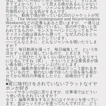
僕は、聴いたら頭がグルグル回り出して「すげえ生
きててよかった！」って思える曲があるんじゃない
かと思っているので、ジャンルを決めちゃうとその
可能性がなくなる気がするんです。
だから、動画で僕が持っているCDのジャケットが写
ると、The Velvet Underground and NicoやVampire
Weekendなどの定番もあると思いますが、 一通りは
アンテナを張って聴いているし、世の中で良いと言
われてるものや、モンスターバンドになってるアー
ティストの曲は過去から遡って、なぜ人の心をとら
えたのか必ずチェックしています。
――どんなときに、どんなジャンルを聴いたりしま
すか？
セゴ：
毎日動画を撮って、毎日編集して、という生
活をずっと繰り返しているので、ときどき「ワ
ー!！」と叫びたくなるくらい頭がおかしくなりそう
になるんですね（笑）。 そういうときは重低音が強
い曲を聴いてテンション上げたりします。
あとは、編集作業が終わった後はけっこう疲れるき
っているので、癖のない曲でゆったり頭を落ち着か
せてから明日の準備をしたりと、結構分けてます
ね。
■変に味付けをされていないフラットなイヤ
ホンが好き
――イヤホンの話に戻りますが、仕事場ではどうい
う使い方をされていますか？
セゴ：
編集作業をするときにはイヤホンを使ってい
ます。昔はヘッドホンを使ってたんですけど、どう