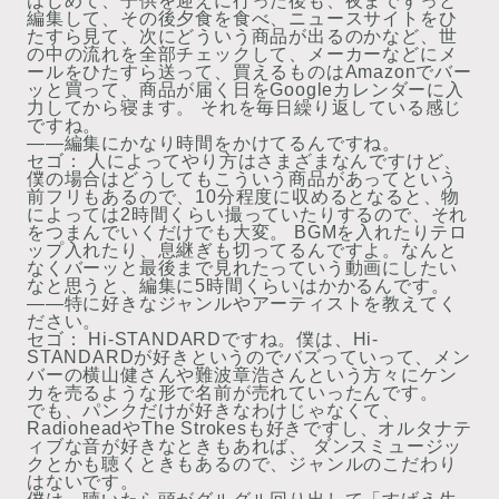
はじめて、子供を迎えに行った後も、夜までずっと
編集して、その後夕食を食べ、ニュースサイトをひ
たすら見て、次にどういう商品が出るのかなど、世
の中の流れを全部チェックして、メーカーなどにメ
ールをひたすら送って、買えるものはAmazonでバー
ッと買って、商品が届く日をGoogleカレンダーに入
力してから寝ます。 それを毎日繰り返している感じ
ですね。
――編集にかなり時間をかけてるんですね。
セゴ：
人によってやり方はさまざまなんですけど、
僕の場合はどうしてもこういう商品があってという
前フリもあるので、10分程度に収めるとなると、物
によっては2時間くらい撮っていたりするので、それ
をつまんでいくだけでも大変。 BGMを入れたりテロ
ップ入れたり、息継ぎも切ってるんですよ。なんと
なくバーッと最後まで見れたっていう動画にしたい
なと思うと、編集に5時間くらいはかかるんです。
――特に好きなジャンルやアーティストを教えてく
ださい。
セゴ：
Hi-STANDARDですね。僕は、Hi-
STANDARDが好きというのでバズっていって、メン
バーの横山健さんや難波章浩さんという方々にケン
カを売るような形で名前が売れていったんです。
でも、パンクだけが好きなわけじゃなくて、
RadioheadやThe Strokesも好きですし、オルタナテ
ィブな音が好きなときもあれば、 ダンスミュージッ
クとかも聴くときもあるので、ジャンルのこだわり
はないです。