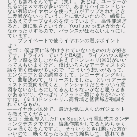
しても蒸れるんですよ（笑）。 あとは、ユーザーが
見るのはスマホが多いので、あまりハイエンドじゃ
ない有線のイヤホンを使った方がアップされたとき
に差異がないっていうことに気づいたので、編集に
はあえてチープなものを使っています。 高性能過ぎ
ると、逆に粗さというか、YouTubeっぽさが分から
なかったりするので、バランスが狂わないようにし
ています。
――プライベートで使うイヤホンの選ぶポイント
は？
セゴ：
僕は変に味付けされていないものの方が好き
です。ドライバーでいうとBA型。 ライブハウス感や
クラブ感を楽しむからあえてドンシャリ(※1)がいい
って人もいますけど、僕はいろんなアーティストの
話を聞く機会が多いので 〝こういう想いがあって、
エンジニアと音の調整をして、レコーディングをし
て、曲順決めて、リリースしました〟 というアーテ
ィストの意向を聞くと、ドンシャリだとそういう意
図をないがしろにしてるんじゃないかなと思うとき
があるので、やっぱりフラットに聴ける方がいいで
すね。
(※１)ドンシャリ…高音域と低音域が強調さ
れているもの。
――イヤホン以外で、最近お気に入りのガジェット
を教えてください。
セゴ：
最近導入したFlexiSpotという電動式スタンデ
ィングデスクですね。編集作業をしてるとめちゃく
ちゃ眠くなるんですよ。 そういうときは動いた方が
いいので、眠くなったら立って編集して、疲れてき