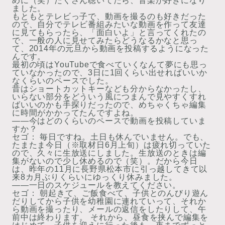
めに（笑）たくさん聴いてたら、音楽が好きになり
ました。
もともとテレビっ子で、動画を撮るのも好きだった
ので、自分でテレビ番組みたいな動画を作って友達
に見てもらったら、「面白いよ」と言ってくれたの
で、一般の人に見せてみたらどうなるかなと思っ
て、2014年の元旦から動画を投稿するようになった
んです。
最初の頃はYouTubeで食べていくなんて夢にも思っ
ていなかったので、3日に1回くらい出せればいいか
なくらいのペースでした。
昔はショートカットキーなども分からなかったし、
いらない部分をどういう風につまんで見やすくすれ
ばいいのかも手探りだったので、めちゃくちゃ編集
に時間がかかってたんですよね。
――今はどのくらいのペースで動画を投稿していま
すか？
セゴ：
毎日ですね。土日も休んでいません。でも、
たまたま今日（※取材日6月上旬）は疲れ切っていた
ので、久々に生放送にしました。生放送のときは編
集がないので少し休めるので（笑）。だから今日
は、昨年の11月に長野県松本市に引っ越してきて以
来8カ月ぶりくらいにゆっくり休みました。
――一日のスケジュールを教えてください。
セゴ：
朝起きて、ご飯食べて、子供とのんびり遊ん
だりしてから子供を幼稚園に連れていって、それか
ら動画を撮ったり、メールの返信をしたりして、午
前中は終わります。 それから、昼食を挟んで編集を