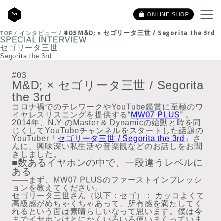
ONLINE SHOP
#03 M&D; × セゴリータ三世 / Segorita the 3rd
TOP
/
インタビュー
/
SPECIAL INTERVIEW
セゴリータ三世
Segorita the 3rd
#03
M&D; ×
セゴリータ三世 / Segorita
the 3rd
コロナ禍でのテレワークやYouTube鑑賞に至極のワ
イヤレスリスニングを提供する“
MW07 PLUS
” 。
2014年、N.Y のMaster & Dynamicの始動と時を同
じくしてYouTubeチャンネルをスタートした話題の
YouTuber「
セゴリータ三世 / Segorita the 3rd
」さ
んに、興味深い私生活や音楽観などのお話しをお聞
きしました。
■数あるイヤホンの中で、一段違うレベルに
ある
――まず、MW07 PLUSのファーストインプレッシ
ョンを教えてください。
セゴリータ三世さん（以下：セゴ）：
カッコよくて
高級感がめちゃくちゃあって、所有感を満たしてく
れるという面は素晴らしいなって思います。僕は今
までイヤホンはとにかくいろいろ使いまくっていま