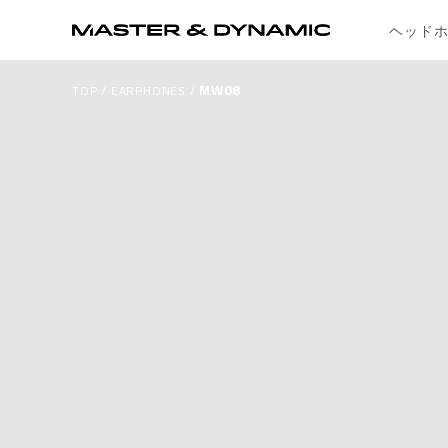
ヘッド
MW08
TOP
/
EARPHONES
/