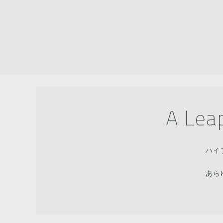
A Lea
ハイ
あら