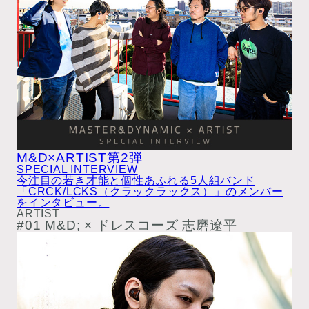
M&D×ARTIST第2弾
SPECIAL INTERVIEW
今注目の若き才能と個性あふれる5人組バンド
「CRCK/LCKS（クラックラックス）」のメンバー
をインタビュー。
ARTIST
#01 M&D; × ドレスコーズ 志磨遼平