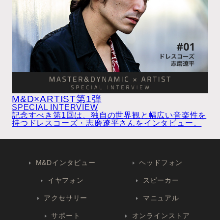
M&D×ARTIST第1弾
SPECIAL INTERVIEW
記念すべき第1回は、独自の世界観と幅広い音楽性を
持つドレスコーズ・志磨遼平さんをインタビュー。
M&Dインタビュー
ヘッドフォン
イヤフォン
スピーカー
アクセサリー
マニュアル
サポート
オンラインストア